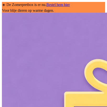
☀️ De Zomerpretbox is er nu.
Bestel hem hier
Voor blije dieren op warme dagen.