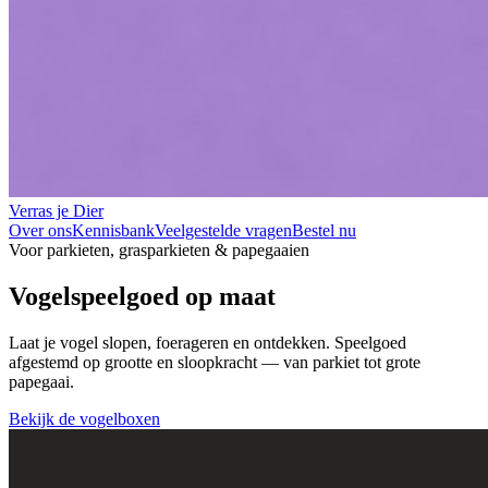
Verras je Dier
Over ons
Kennisbank
Veelgestelde vragen
Bestel nu
Voor parkieten, grasparkieten & papegaaien
Vogelspeelgoed op maat
Laat je vogel
slopen, foerageren en ontdekken
. Speelgoed
afgestemd op grootte en sloopkracht — van parkiet tot grote
papegaai.
Bekijk de vogelboxen