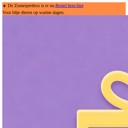
☀️ De Zomerpretbox is er nu.
Bestel hem hier
Voor blije dieren op warme dagen.