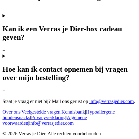
+
Kan ik een Verras je Dier-box cadeau
geven?
+
Hoe kan ik contact opnemen bij vragen
over mijn bestelling?
+
Staat je vraag er niet bij? Mail ons gerust op
info@verrasjedier.com
.
Over ons
|
Veelgestelde vragen
|
Kennisbank
|
Hypoallergene
hondensnacks
|
Privacyverklaring
|
Algemene
voorwaarden
|
info@verrasjedier.com
©
2026
Verras je Dier. Alle rechten voorbehouden.