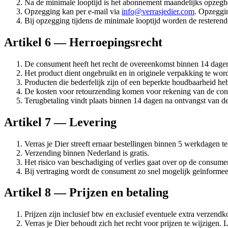
Na de minimale looptijd is het abonnement maandelijks opzegb
Opzegging kan per e-mail via
info@verrasjedier.com
. Opzeggi
Bij opzegging tijdens de minimale looptijd worden de resteren
Artikel 6 — Herroepingsrecht
De consument heeft het recht de overeenkomst binnen 14 dagen
Het product dient ongebruikt en in originele verpakking te wor
Producten die bederfelijk zijn of een beperkte houdbaarheid heb
De kosten voor retourzending komen voor rekening van de co
Terugbetaling vindt plaats binnen 14 dagen na ontvangst van d
Artikel 7 — Levering
Verras je Dier streeft ernaar bestellingen binnen 5 werkdagen t
Verzending binnen Nederland is gratis.
Het risico van beschadiging of verlies gaat over op de consum
Bij vertraging wordt de consument zo snel mogelijk geïnformee
Artikel 8 — Prijzen en betaling
Prijzen zijn inclusief btw en exclusief eventuele extra verzend
Verras je Dier behoudt zich het recht voor prijzen te wijzige