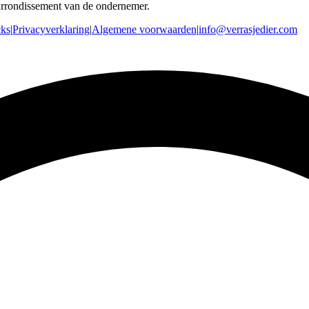
arrondissement van de ondernemer.
cks
|
Privacyverklaring
|
Algemene voorwaarden
|
info@verrasjedier.com