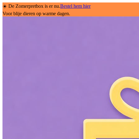
☀️ De Zomerpretbox is er nu.
Bestel hem hier
Voor blije dieren op warme dagen.