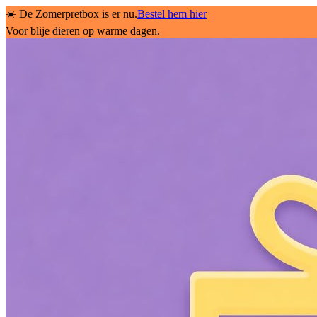
☀️ De Zomerpretbox is er nu.
Bestel hem hier
Voor blije dieren op warme dagen.