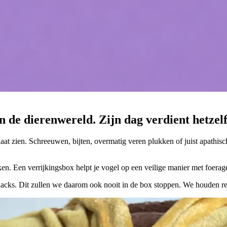
in de dierenwereld. Zijn dag verdient hetzel
 laat zien. Schreeuwen, bijten, overmatig veren plukken of juist apathi
. Een verrijkingsbox helpt je vogel op een veilige manier met foeragee
nacks. Dit zullen we daarom ook nooit in de box stoppen. We houden r