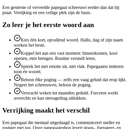
Een gestreste of verveelde papegaai schreeuwt eerder dan dat hij
praat. Verrijking en een veilige plek zijn de basis.
Zo leer je het eerste woord aan
Kies één kort, opvallend woord. Hallo, dag of zijn naam
werken het beste.
Koppel het aan een vast moment: binnenkomen, kooi
openen, eten brengen. Routine versnelt leren.
Spreek het met emotie uit, niet vlak. Papegaaien imiteren
toon én woord.
Beloon élke poging — zelfs een vaag geluid dat erop lijkt.
Negeer het schreeuwen, beloon de poging.
Verwacht weken tot maanden geduld. Forceren werkt
averechts en kan stressgedrag uitlokken.
Verrijking maakt het verschil
Een papegaai die mentaal uitgedaagd is, communiceert sneller en
rustiger met jou. Onze papegaaienbox levert sloop-, foerageer- en