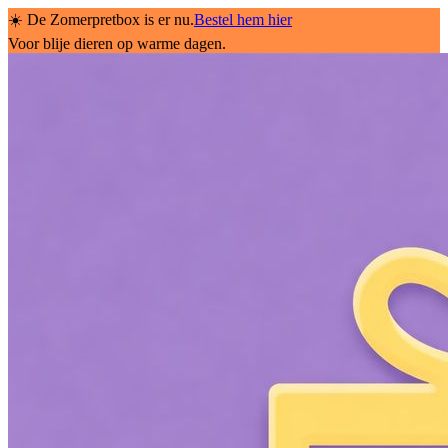
☀️ De Zomerpretbox is er nu.
Bestel hem hier
Voor blije dieren op warme dagen.