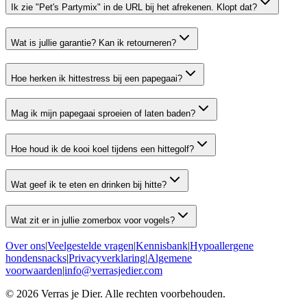
Ik zie "Pet's Partymix" in de URL bij het afrekenen. Klopt dat?
Wat is jullie garantie? Kan ik retourneren?
Hoe herken ik hittestress bij een papegaai?
Mag ik mijn papegaai sproeien of laten baden?
Hoe houd ik de kooi koel tijdens een hittegolf?
Wat geef ik te eten en drinken bij hitte?
Wat zit er in jullie zomerbox voor vogels?
Over ons
|
Veelgestelde vragen
|
Kennisbank
|
Hypoallergene
hondensnacks
|
Privacyverklaring
|
Algemene
voorwaarden
|
info@verrasjedier.com
©
2026
Verras je Dier. Alle rechten voorbehouden.