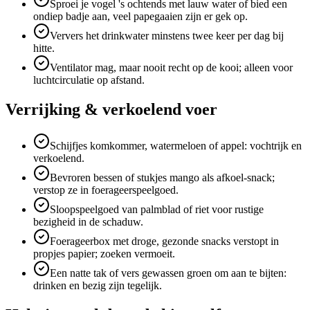
Sproei je vogel 's ochtends met lauw water of bied een
ondiep badje aan, veel papegaaien zijn er gek op.
Ververs het drinkwater minstens twee keer per dag bij
hitte.
Ventilator mag, maar nooit recht op de kooi; alleen voor
luchtcirculatie op afstand.
Verrijking & verkoelend voer
Schijfjes komkommer, watermeloen of appel: vochtrijk en
verkoelend.
Bevroren bessen of stukjes mango als afkoel-snack;
verstop ze in foerageerspeelgoed.
Sloopspeelgoed van palmblad of riet voor rustige
bezigheid in de schaduw.
Foerageerbox met droge, gezonde snacks verstopt in
propjes papier; zoeken vermoeit.
Een natte tak of vers gewassen groen om aan te bijten:
drinken en bezig zijn tegelijk.