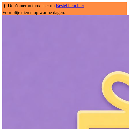
☀️ De Zomerpretbox is er nu.
Bestel hem hier
Voor blije dieren op warme dagen.