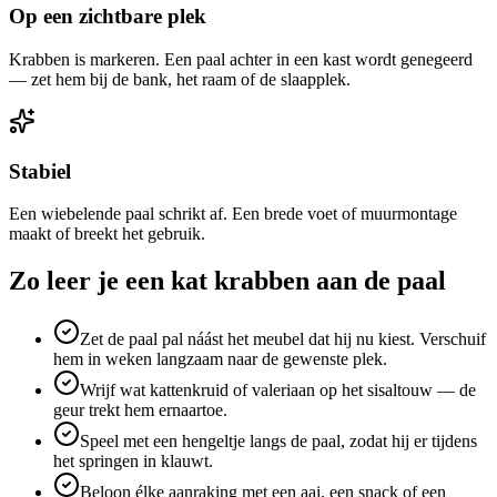
Op een zichtbare plek
Krabben is markeren. Een paal achter in een kast wordt genegeerd
— zet hem bij de bank, het raam of de slaapplek.
Stabiel
Een wiebelende paal schrikt af. Een brede voet of muurmontage
maakt of breekt het gebruik.
Zo leer je een kat krabben aan de paal
Zet de paal pal náást het meubel dat hij nu kiest. Verschuif
hem in weken langzaam naar de gewenste plek.
Wrijf wat kattenkruid of valeriaan op het sisaltouw — de
geur trekt hem ernaartoe.
Speel met een hengeltje langs de paal, zodat hij er tijdens
het springen in klauwt.
Beloon élke aanraking met een aai, een snack of een