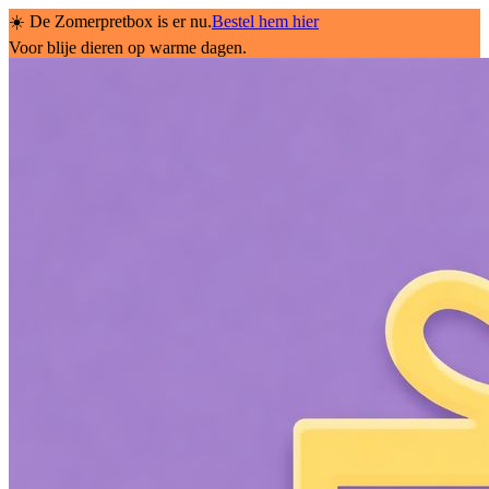
☀️ De Zomerpretbox is er nu.
Bestel hem hier
Voor blije dieren op warme dagen.