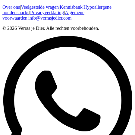
Over ons
|
Veelgestelde vragen
|
Kennisbank
|
Hypoallergene
hondensnacks
|
Privacyverklaring
|
Algemene
voorwaarden
|
info@verrasjedier.com
©
2026
Verras je Dier. Alle rechten voorbehouden.