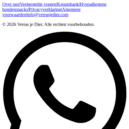
Over ons
|
Veelgestelde vragen
|
Kennisbank
|
Hypoallergene
hondensnacks
|
Privacyverklaring
|
Algemene
voorwaarden
|
info@verrasjedier.com
©
2026
Verras je Dier. Alle rechten voorbehouden.