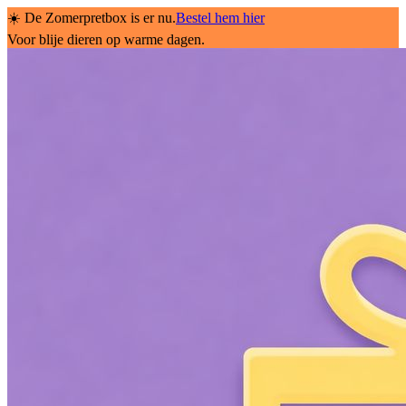
☀️ De Zomerpretbox is er nu.
Bestel hem hier
Voor blije dieren op warme dagen.