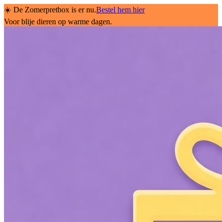
☀️ De Zomerpretbox is er nu.
Bestel hem hier
Voor blije dieren op warme dagen.