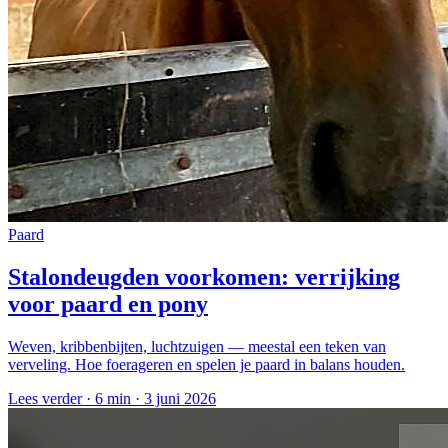
Paard
Stalondeugden voorkomen: verrijking
voor paard en pony
Weven, kribbenbijten, luchtzuigen — meestal een teken van
verveling. Hoe foerageren en spelen je paard in balans houden.
Lees verder ·
6 min
·
3 juni 2026