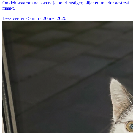
Ontdek waarom neuswerk je hond rustiger, blijer en minder gestrest
maakt.
Lees verder ·
5 min
·
20 mei 2026