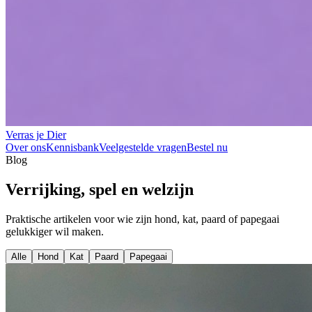
Verras je Dier
Over ons
Kennisbank
Veelgestelde vragen
Bestel nu
Blog
Verrijking, spel en welzijn
Praktische artikelen voor wie zijn hond, kat, paard of papegaai
gelukkiger wil maken.
Alle
Hond
Kat
Paard
Papegaai