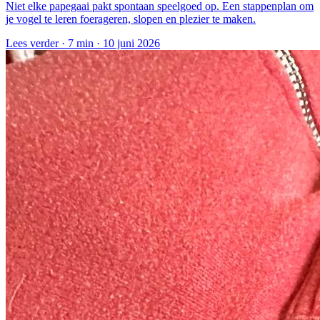
Niet elke papegaai pakt spontaan speelgoed op. Een stappenplan om
je vogel te leren foerageren, slopen en plezier te maken.
Lees verder ·
7 min
·
10 juni 2026