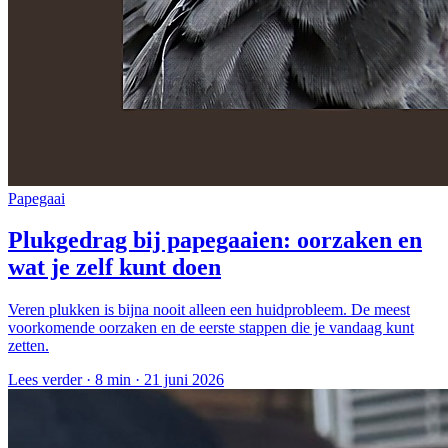
Papegaai
Plukgedrag bij papegaaien: oorzaken en
wat je zelf kunt doen
Veren plukken is bijna nooit alleen een huidprobleem. De meest
voorkomende oorzaken en de eerste stappen die je vandaag kunt
zetten.
Lees verder ·
8 min
·
21 juni 2026