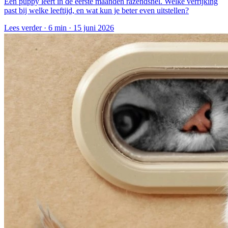
Een puppy leert in de eerste maanden razendsnel. Welke verrijking
past bij welke leeftijd, en wat kun je beter even uitstellen?
Lees verder ·
6 min
·
15 juni 2026