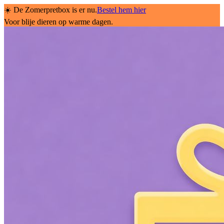
☀️ De Zomerpretbox is er nu.
Bestel hem hier
Voor blije dieren op warme dagen.