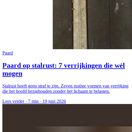
Paard
Paard op stalrust: 7 verrijkingen die wél
mogen
Stalrust hoeft geen straf te zijn. Zeven rustige vormen van verrijking
die het hoofd bezighouden zonder het lichaam te belasten.
Lees verder ·
7 min
·
19 juni 2026